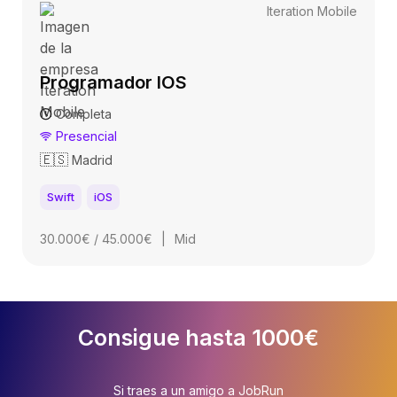
Iteration Mobile
Programador IOS
Completa
Presencial
🇪🇸
Madrid
Swift
iOS
30.000€ / 45.000€
|
Mid
Consigue hasta 1000€
Si traes a un amigo a JobRun